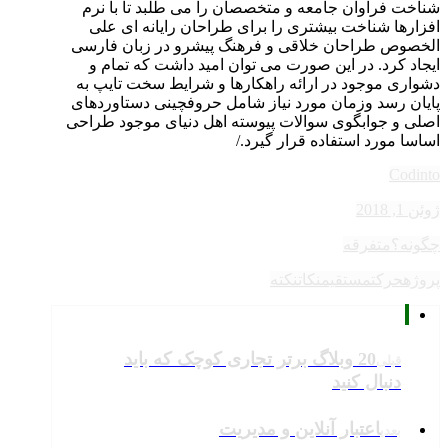
شناخت فراوان جامعه و متخصصان را می طلبد تا با نرم
افزارها شناخت بیشتری را برای طراحان رایانه ای علی
الخصوص طراحان خلاقی و فرهنگ پیشرو در زبان فارسی
ایجاد کرد. در این صورت می توان امید داشت که تمام و
دشواری موجود در ارائه راهکارها و شرایط سخت تایپ به
پایان رسد وزمان مورد نیاز شامل حروفچینی دستاوردهای
اصلی و جوابگوی سوالات پیوسته اهل دنیای موجود طراحی
اساسا مورد استفاده قرار گیرد./
Codinto
ژوئن 1, 2018
چگونه؟
متفرقه
پروژه
حرکت
مستقیم
نکات
نکته
20 وبلاگ برتر تجاری کوچک که باید
قبلی
دنبال کنید
اعتبار آنلاین و مدیریت
بعدی