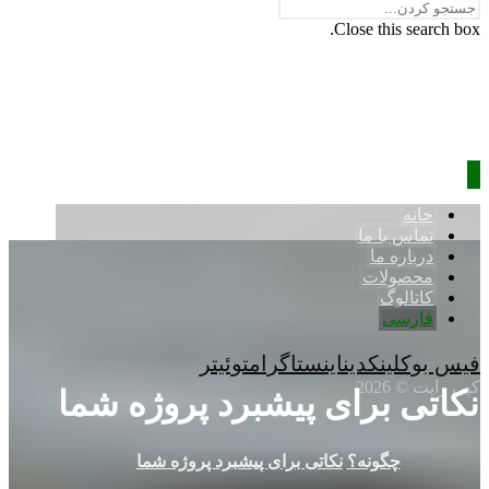
Close this search box.
خانه
تماس با ما
درباره ما
محصولات
کاتالوگ
فارسی
فیس بوک
لینکدین
اینستاگرام
توئیتر
کپی رایت © 2026
نکاتی برای پیشبرد پروژه شما
چگونه؟
نکاتی برای پیشبرد پروژه شما