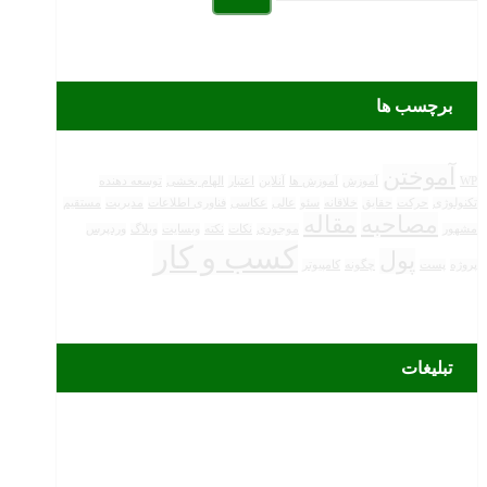
برچسب ها
آموختن
WP
آموزش
آموزش ها
آنلاین
اعتبار
الهام بخشی
توسعه دهنده
تکنولوژی
حرکت
حقایق
خلاقانه
سئو
عالی
عکاسی
فناوری اطلاعات
مدیریت
مستقیم
مصاحبه
مقاله
مشهور
موجودی
نکات
نکته
وبسایت
وبلاگ
وردپرس
کسب و کار
پول
پروژه
پست
چگونه
کامپیوتر
تبلیغات