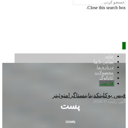
Close this search box.
خانه
تماس با ما
درباره ما
محصولات
کاتالوگ
فارسی
فیس بوک
لینکدین
اینستاگرام
توئیتر
کپی رایت © 2026
پست
پست