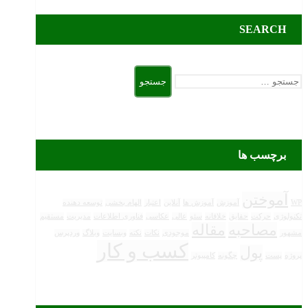
SEARCH
جستجو
برای:
برچسب ها
آموختن
WP
آموزش
آموزش ها
آنلاین
اعتبار
الهام بخشی
توسعه دهنده
تکنولوژی
حرکت
حقایق
خلاقانه
سئو
عالی
عکاسی
فناوری اطلاعات
مدیریت
مستقیم
مصاحبه
مقاله
مشهور
موجودی
نکات
نکته
وبسایت
وبلاگ
وردپرس
کسب و کار
پول
پروژه
پست
چگونه
کامپیوتر