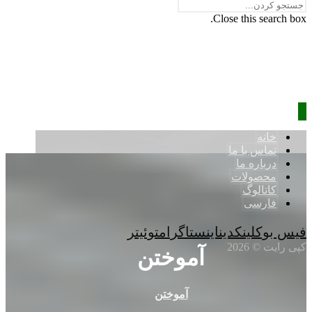
Close this search box.
خانه
تماس با ما
درباره ما
محصولات
کاتالوگ
فارسی
فیس بوک
لینکدین
اینستاگرام
توئیتر
کپی رایت © 2026
آموختن
آموختن