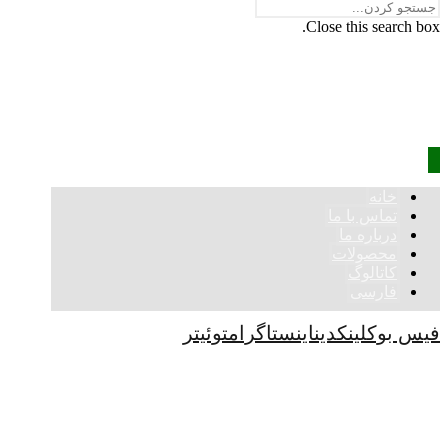
Close this search box.
خانه
تماس با ما
درباره ما
محصولات
کاتالوگ
فارسی
فیس بوک
لینکدین
اینستاگرام
توئیتر
کپی رایت © 2026
نکات
نکات