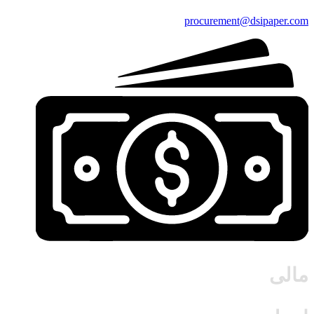
procurement@dsipaper.com
مالی