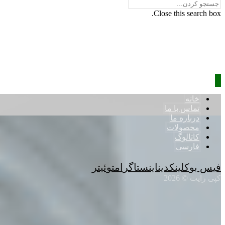
Close this search box.
خانه
تماس با ما
درباره ما
محصولات
کاتالوگ
فارسی
فیس بوک
لینکدین
اینستاگرام
توئیتر
کپی رایت © 2026