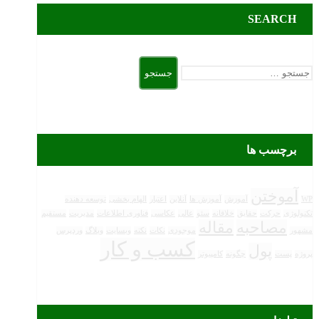
SEARCH
جستجو
برای:
برچسب ها
آموختن
WP
آموزش
آموزش ها
آنلاین
اعتبار
الهام بخشی
توسعه دهنده
تکنولوژی
حرکت
حقایق
خلاقانه
سئو
عالی
عکاسی
فناوری اطلاعات
مدیریت
مستقیم
مصاحبه
مقاله
مشهور
موجودی
نکات
نکته
وبسایت
وبلاگ
وردپرس
کسب و کار
پول
پروژه
پست
چگونه
کامپیوتر