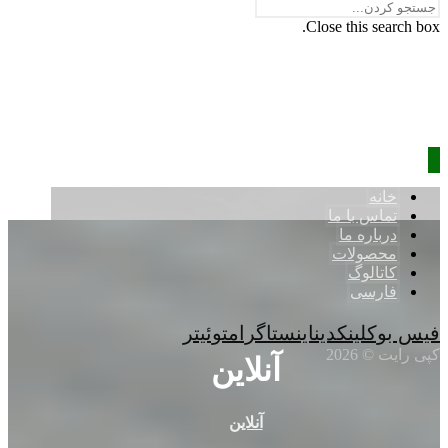
Close this search box.
خانه
تماس با ما
درباره ما
محصولات
کاتالوگ
فارسی
فیس بوک
لینکدین
اینستاگرام
توئیتر
کپی رایت © 2026
آنلاین
آنلاین