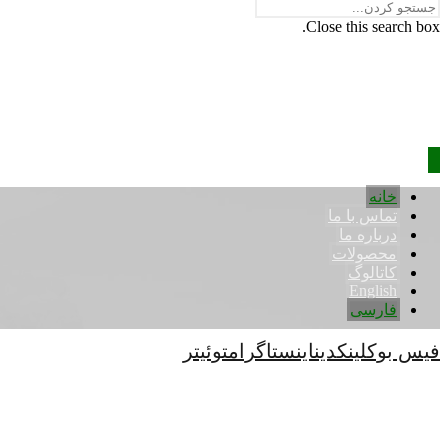
Close this search box.
خانه
تماس با ما
درباره ما
محصولات
کاتالوگ
English
فارسی
فیس بوک
لینکدین
اینستاگرام
توئیتر
کپی رایت © 2026