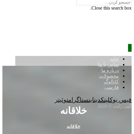
Close this search box.
خانه
تماس با ما
درباره ما
محصولات
کاتالوگ
فارسی
فیس بوک
لینکدین
اینستاگرام
توئیتر
کپی رایت © 2026
خلاقانه
خلاقانه