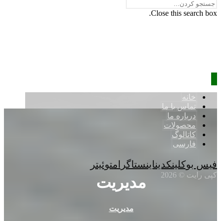
Close this search box.
خانه
تماس با ما
درباره ما
محصولات
کاتالوگ
فارسی
فیس بوک
لینکدین
اینستاگرام
توئیتر
کپی رایت © 2026
مدیریت
مدیریت