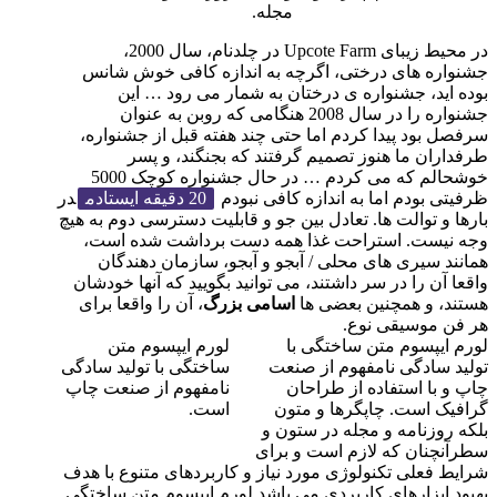
مجله.
در محیط زیبای Upcote Farm در چلدنام، سال 2000،
جشنواره های درختی، اگرچه به اندازه کافی خوش شانس
بوده اید، جشنواره ی درختان به شمار می رود … این
جشنواره را در سال 2008 هنگامی که روبن به عنوان
سرفصل بود پیدا کردم اما حتی چند هفته قبل از جشنواره،
طرفداران ما هنوز تصمیم گرفتند که بجنگند، و پسر
خوشحالم که می کردم … در حال جشنواره کوچک 5000
ظرفیتی بودم اما به اندازه کافی نبودم
20 دقیقه ایستادم
در
بارها و توالت ها. تعادل بین جو و قابلیت دسترسی دوم به هیچ
وجه نیست. استراحت غذا همه دست برداشت شده است،
همانند سیری های محلی / آبجو و آبجو، سازمان دهندگان
واقعا آن را در سر داشتند، می توانید بگویید که آنها خودشان
هستند، و همچنین بعضی ها
اسامی بزرگ
، آن را واقعا برای
هر فن موسیقی نوع.
لورم ایپسوم متن ساختگی با
لورم ایپسوم متن
تولید سادگی نامفهوم از صنعت
ساختگی با تولید سادگی
چاپ و با استفاده از طراحان
نامفهوم از صنعت چاپ
گرافیک است. چاپگرها و متون
است.
بلکه روزنامه و مجله در ستون و
سطرآنچنان که لازم است و برای
شرایط فعلی تکنولوژی مورد نیاز و کاربردهای متنوع با هدف
بهبود ابزارهای کاربردی می باشد.لورم ایپسوم متن ساختگی