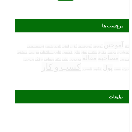
برچسب ها
آموختن
WP
آموزش
آموزش ها
آنلاین
اعتبار
الهام بخشی
توسعه دهنده
تکنولوژی
حرکت
حقایق
خلاقانه
سئو
عالی
عکاسی
فناوری اطلاعات
مدیریت
مستقیم
مصاحبه
مقاله
مشهور
موجودی
نکات
نکته
وبسایت
وبلاگ
وردپرس
کسب و کار
پول
پروژه
پست
چگونه
کامپیوتر
تبلیغات