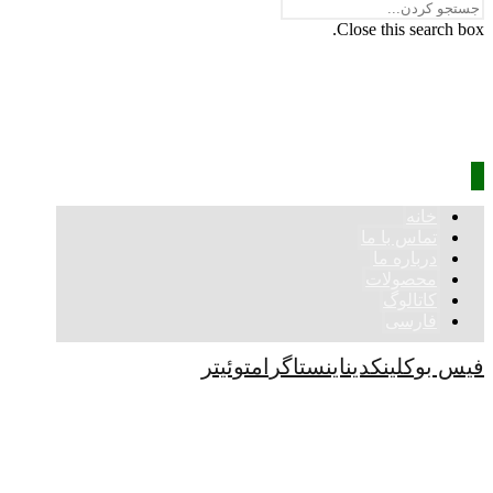
Close this search box.
خانه
تماس با ما
درباره ما
محصولات
کاتالوگ
فارسی
فیس بوک
لینکدین
اینستاگرام
توئیتر
کپی رایت © 2026
آموزش
آموزش