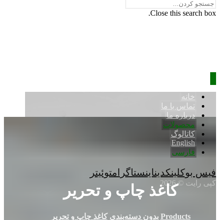
Close this search box.
خانه
تماس با ما
درباره ما
محصولات
کاتالوگ
English
فارسی
فیس بوک
لینکدین
اینستاگرام
توئیتر
کپی رایت © 2026
کاغذ چاپ و تحریر
Products
بدون دسته‌بندی
کاغذ چاپ و تحریر